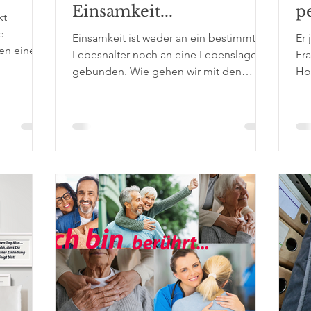
Einsamkeit...
pe
kt
se
e
Einsamkeit ist weder an ein bestimmtes
Er 
en eine
t
Lebesnalter noch an eine Lebenslage
Fra
elleicht
gebunden. Wie gehen wir mit den
Ho
Leben"
subjektiven und objektiven Gefühl
Abe
 habe mal
 Blick
amtes
tnisse
rojekt im
nataler
 zwei