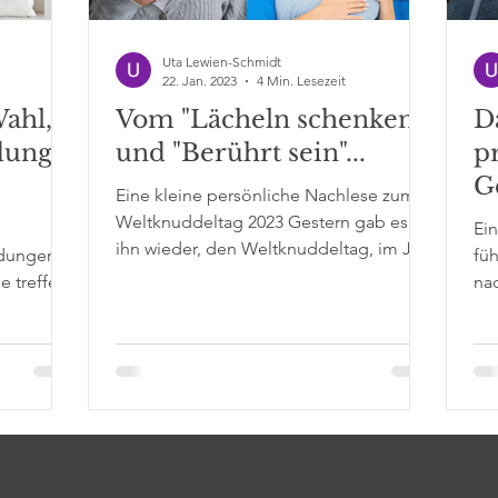
Uta Lewien-Schmidt
22. Jan. 2023
4 Min. Lesezeit
ahl,
Vom "Lächeln schenken"
D
dung
und "Berührt sein"...
p
G
Eine kleine persönliche Nachlese zum
Weltknuddeltag 2023 Gestern gab es
Ein
ihn wieder, den Weltknuddeltag, im Jahr
idungen
füh
1 nach der Pandemie....
e treffen
na
Das...
Sch