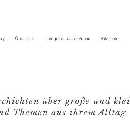
ory
Über mich
Letsgoforacoach Praxis
Blitzlichter
schichten über große und kl
nd Themen aus ihrem Alltag