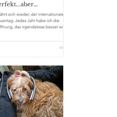
rfekt...aber
lbstbestimmt...mutig...s
jährt sich wieder, der internationale
ark...und wunderbar...
uentag. Jedes Jahr habe ich die
ffnung, das irgendetwas besser wird.
r wahrscheinlich...