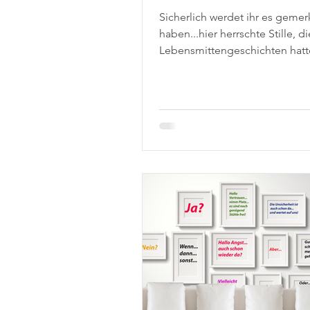
Sicherlich werdet ihr es gemer
haben...hier herrschte Stille, di
Lebensmittengeschichten hatt
längere Pause. Nicht weil mir vi
der "Stoff aus dem richtigen 
ausgegangen wäre...Nein, ich
einen kleinen perspektivischen
hinter die Kulissen des Ehren
geworfen. Daher heute: Erkenn
nach zwei Jahren Ehrenamt in
Nachbarschaftshilfe und dem P
Kampf gegen Einsamkeit "Bau
Schnuddelbank". Seit mehr als
Jahren engagier