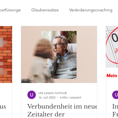
bstfürsorge
Glaubenssätze
Veränderungscoaching
Vorbild
Leben in Baunatal
Barrierefrei
Uta Lewien-Schmidt
16. Juli 2023
6 Min. Lesezeit
aus
Verbundenheit im neuen
I
Zeitalter der
F