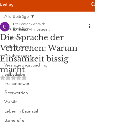
Beitrag
Alle Beiträge
Uta Lewien-Schmidt
Alle Beiträge
23. Jan.
2 Min. Lesezeit
Die Sprache der
Aktuelles
Verlorenen: Warum
Selbstfürsorge
Glaubenssätze
Einsamkeit bissig
Veränderungscoaching
macht
Selbstliebe
Mit NaN von 5 Sternen bewertet.
Frauenpower
Älterwerden
Vorbild
Leben in Baunatal
Barrierefrei