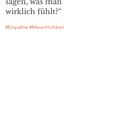
sagen, was man 
wirklich fühlt?“
#Empathie
#Menschlichkeit
#Verletzlichkeit
#HinterDerFassade
#StilleSchreie
#Gefühle
#Herzschmerz
#Verloren
#Traurigkeit
#Hoffnung
#Gedankenwelt
#Nachdenklich
#letsgoforacoach
Bild Quelle:Adobe Stock lizensiert 
# 1000089202
Alle ansehen
Aktuelle Beiträge