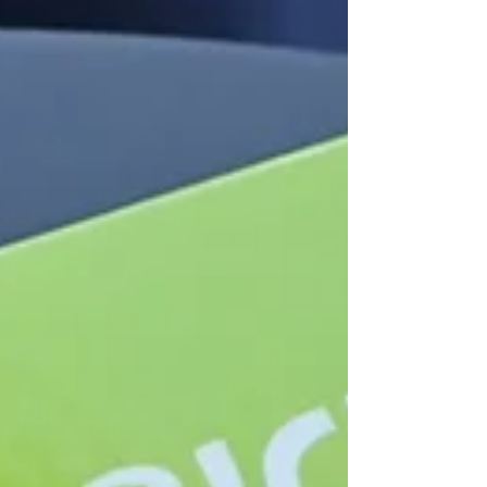
Kommentare abgibt. Ich sehe den Nachbarn,
der wegen Kleinigkeiten explodiert. Ich sehe
Menschen, von denen wir sagen, sie seien
„schwierig“ g