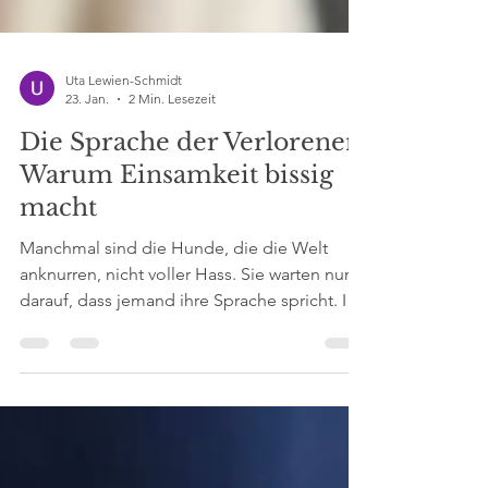
Uta Lewien-Schmidt
23. Jan.
2 Min. Lesezeit
Die Sprache der Verlorenen:
Warum Einsamkeit bissig
macht
Manchmal sind die Hunde, die die Welt
anknurren, nicht voller Hass. Sie warten nur
darauf, dass jemand ihre Sprache spricht. Ich
habe diesen Satz oft gehört. Er soll uns
Geduld mit Tieren lehren. Aber je länger ich
darüber nachdenke, desto weniger sehe ich
den Hund vor mir. Ich sehe Menschen. Ich
sehe den Kollegen, der nur noch zynische