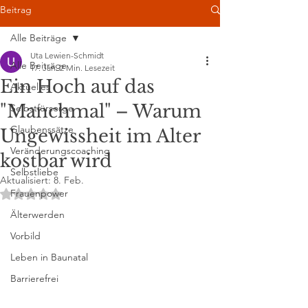
Beitrag
Alle Beiträge
Uta Lewien-Schmidt
Alle Beiträge
17. Jan.
2 Min. Lesezeit
Ein Hoch auf das
Aktuelles
"Manchmal" – Warum
Selbstfürsorge
Glaubenssätze
Ungewissheit im Alter
Veränderungscoaching
kostbar wird
Selbstliebe
Aktualisiert:
8. Feb.
Mit NaN von 5 Sternen bewertet.
Frauenpower
Älterwerden
Vorbild
Leben in Baunatal
Barrierefrei