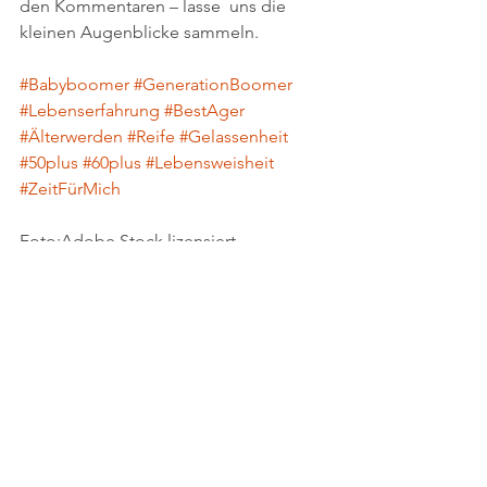
den Kommentaren – lasse  uns die 
kleinen Augenblicke sammeln.
#Babyboomer
#GenerationBoomer
#Lebenserfahrung
#BestAger
#Älterwerden
#Reife
#Gelassenheit
#50plus
#60plus
#Lebensweisheit
#ZeitFürMich
Foto:Adobe Stock lizensiert 
#185024122
 + 
#1101687391
Alle ansehen
Aktuelle Beiträge