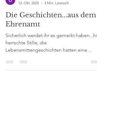
Uta Lewien-Schmidt
12. Okt. 2025
3 Min. Lesezeit
Die Geschichten...aus dem
Ehrenamt
Sicherlich werdet ihr es gemerkt haben...hier
herrschte Stille, die
Lebensmittengeschichten hatten eine
längere Pause. Nicht weil mir vielleicht der
"Stoff aus dem richtigen Leben"
ausgegangen wäre...Nein, ich habe mal
einen kleinen perspektivischen Blick hinter
die Kulissen des Ehrenamtes geworfen.
Daher heute: Erkenntnisse nach zwei Jahren
Ehrenamt in Nachbarschaftshilfe und dem
Projekt im Kampf gegen Einsamkeit
"Baunataler Schnuddelbank". Seit mehr als