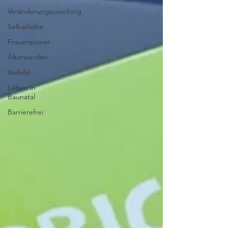
Veränderungscoaching
Selbstliebe
Frauenpower
Älterwerden
Vorbild
Leben in
Baunatal
Barrierefrei