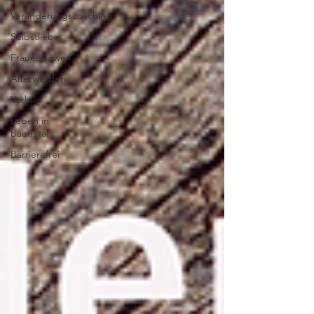
Veränderungscoaching
Selbstliebe
Frauenpower
Älterwerden
Vorbild
Leben in
Baunatal
Barrierefrei