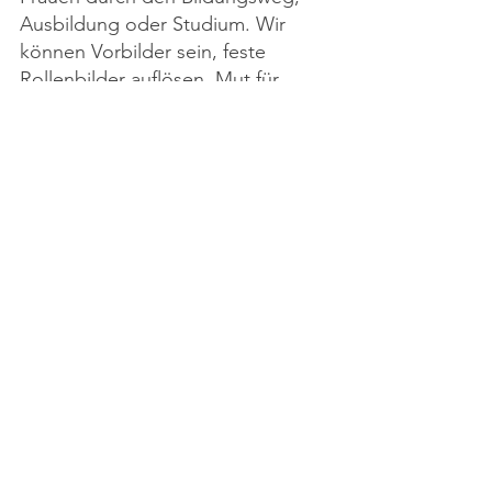
Ausbildung oder Studium. Wir 
können Vorbilder sein, feste 
Rollenbilder auflösen, Mut für 
Neugier schaffen und die Welt für 
mehr Chancengleichheit 
selbstverständlicher machen. Wir 
erreichen viel, wenn wir 
zusammenstehen. Den Mut haben, 
für andere das Wort zu ergreifen, 
wenn wir sehen, dass jemand 
unsere Unterstützung braucht. Für 
viele meiner Klienten und 
Klientinnen ist der Gewinn von 
mehr Selbstbestimmtheit ein ganz 
wichtiges Ziel. Unabhängig 
übrigens vom Geschlecht und vom 
Alter. 