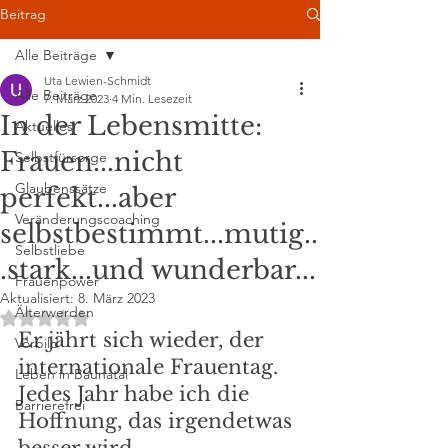
Beitrag
Alle Beiträge
Uta Lewien-Schmidt
Alle Beiträge
7. März 2023
4 Min. Lesezeit
In der Lebensmitte:
Aktuelles
Frauen...nicht
Selbstfürsorge
Glaubenssätze
perfekt...aber
Veränderungscoaching
selbstbestimmt...mutig..
Selbstliebe
.stark...und wunderbar...
Frauenpower
Aktualisiert:
8. März 2023
Älterwerden
Mit NaN von 5 Sternen bewertet.
Er jährt sich wieder, der 
Vorbild
internationale Frauentag. 
Leben in Baunatal
Jedes Jahr habe ich die 
Barrierefrei
Hoffnung, das irgendetwas 